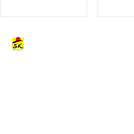
三九建設株式会社 本部移転
建築士事務
建築作品
会社情報
のお知らせ
らせ
建築作品カテゴリー
トップメッセージ
オフィス•商業施設
会社概要
住宅•宿泊施設
一つの経営方針
その他の施設
会社理念
プロジェクトストーリー
成長戦略