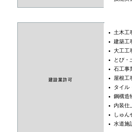
土木工
建築工
大工工
とび・
石工事
屋根工
建設業許可
タイル
鋼構造
内装仕
しゅん
水道施