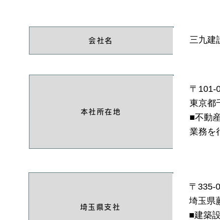
三九建
会社名
〒101-
東京都
本社所在地
■不動
業務を
〒335-
埼玉県蕨
埼玉県支社
■
建築