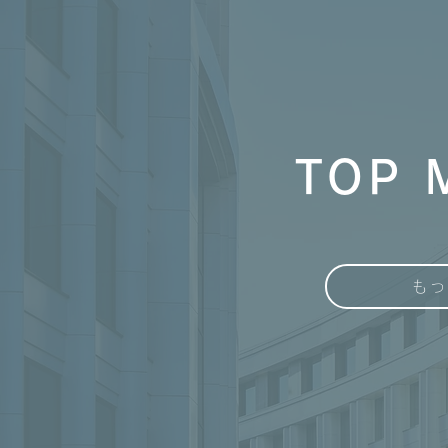
TOP 
も