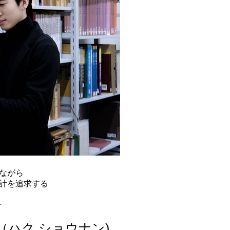
ながら
計を追求する
ー
（ハク ショウナン)