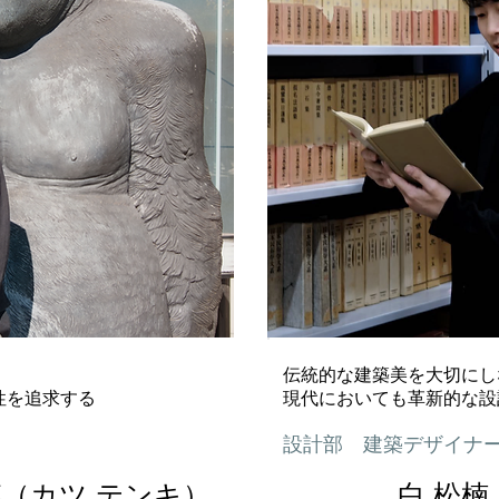
伝統的な建築美を大切にし
性を追求する
現代においても革新的な設
設計部 建築デザイナ
琪（カツ テンキ）
白 松楠