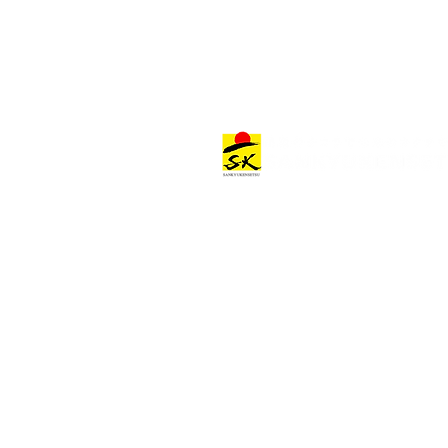
建築作品
建築作品カテゴリー
オフィス•商業施設
住宅•宿泊施設
その他の施設