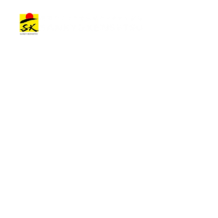
宅地建物取引業免許取得のお
各種許可・
建築作品
会社情報
知らせ
せ
建築作品カテゴリー
トップメッセージ
オフィス•商業施設
会社概要
住宅•宿泊施設
一つの経営方針
その他の施設
会社理念
プロジェクトストーリー
成長戦略
企業社是
社名由来