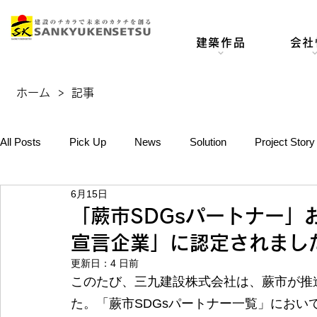
建築作品
会社
ホーム
>
記事
All Posts
Pick Up
News
Solution
Project Story
6月15日
「蕨市SDGsパートナー」
宣言企業」に認定されまし
更新日：
4 日前
このたび、三九建設株式会社は、蕨市が推
た。「蕨市SDGsパートナー一覧」におい