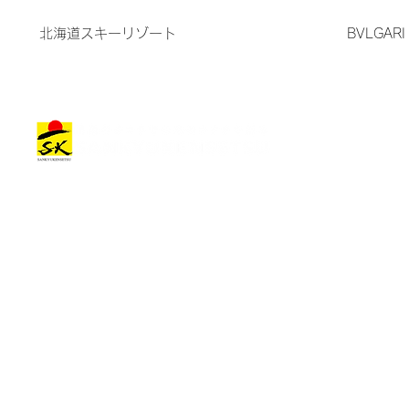
北海道スキーリゾート
BVLGA
建築作品
会社情報
建築作品カテゴリー
トップメッセージ
オフィス•商業施設
会社概要
住宅•宿泊施設
一つの経営方針
その他の施設
会社理念