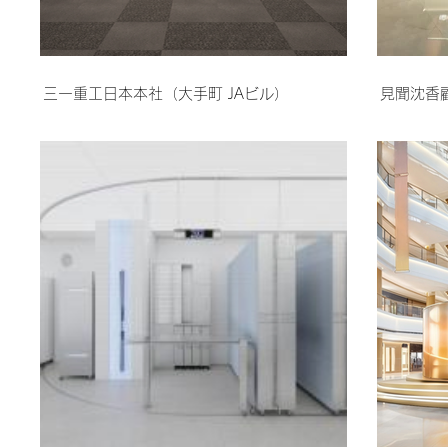
三一重工日本本社（大手町 JAビル）
見聞沈香